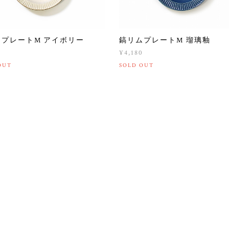
ムプレートM アイボリー
鎬リムプレートM 瑠璃釉
0
¥4,180
OUT
SOLD OUT