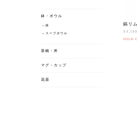
鉢・ボウル
鎬リ
鉢
¥4,18
スープボウル
SOLD 
茶碗・丼
マグ・カップ
花器