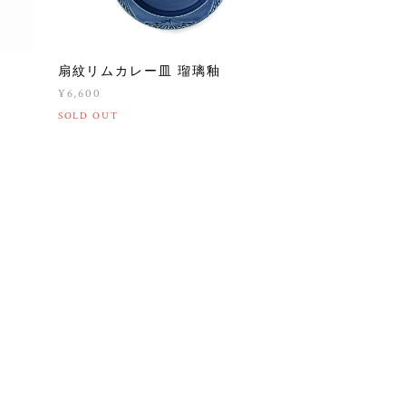
扇紋リムカレー皿 瑠璃釉
¥6,600
SOLD OUT