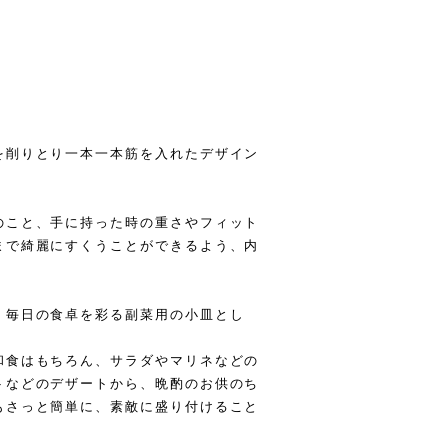
を削りとり一本一本筋を入れたデザイン
のこと、手に持った時の重さやフィット
まで綺麗にすくうことができるよう、内
。
、毎日の食卓を彩る副菜用の小皿とし
和食はもちろん、サラダやマリネなどの
トなどのデザートから、晩酌のお供のち
もさっと簡単に、素敵に盛り付けること