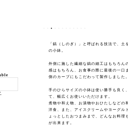
「鎬（しのぎ）」と呼ばれる技法で、土
の小鉢。
外側に施した繊細な鎬の細工はもちろん
感はもちろん、お食事の際に最後の一口
able
側のカーブにもこだわって製作しました
手のひらサイズの小鉢は使い勝手も良く
け
て、幅広くお使いいただけます。
煮物や和え物、お漬物やおひたしなどの
洋食、また、アイスクリームやヨーグル
ょっとしたおつまみまで、どんなお料理
が出来ます。