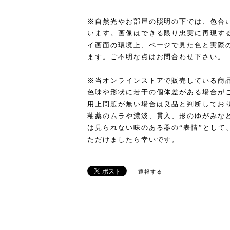
※自然光やお部屋の照明の下では、色合
います。画像はできる限り忠実に再現す
イ画面の環境上、ページで見た色と実際
ます。ご不明な点はお問合わせ下さい。
※当オンラインストアで販売している商
色味や形状に若干の個体差がある場合が
用上問題が無い場合は良品と判断してお
釉薬のムラや濃淡、貫入、形のゆがみな
は見られない味のある器の“表情”として
ただけましたら幸いです。
通報する