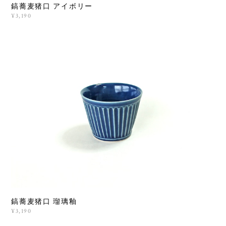
鎬蕎麦猪口 アイボリー
¥3,190
鎬蕎麦猪口 瑠璃釉
¥3,190