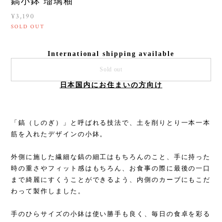
鎬小鉢 瑠璃釉
¥3,190
SOLD OUT
International shipping available
Sold out
日本国内にお住まいの方向け
「鎬（しのぎ）」と呼ばれる技法で、土を削りとり一本一本
筋を入れたデザインの小鉢。
外側に施した繊細な鎬の細工はもちろんのこと、手に持った
時の重さやフィット感はもちろん、お食事の際に最後の一口
まで綺麗にすくうことができるよう、内側のカーブにもこだ
わって製作しました。
手のひらサイズの小鉢は使い勝手も良く、毎日の食卓を彩る